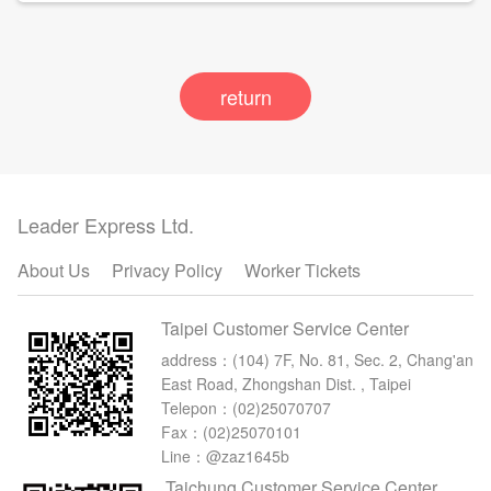
return
Leader Express Ltd.
About Us
Privacy Policy
Worker Tickets
Taipei Customer Service Center
address：
(104) 7F, No. 81, Sec. 2, Chang'an
East Road, Zhongshan Dist. , Taipei
Telepon：
(02)25070707
Fax：(02)25070101
Line：@zaz1645b
Taichung Customer Service Center