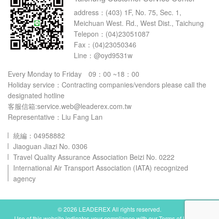
address：
(403) 1F, No. 75, Sec. 1,
Meichuan West. Rd., West Dist., Taichung
Telepon：
(04)23051087
Fax：(04)23050346
Line：@oyd9531w
Every Monday to Friday 09：00 ~18：00
Holiday service：Contracting companies/vendors please call the
designated hotline
客服信箱:service.web@leaderex.com.tw
Representative：Liu Fang Lan
統編：04958882
Jiaoguan Jiazi No. 0306
Travel Quality Assurance Association Beizi No. 0222
International Air Transport Association (IATA) recognized
agency
© 2026 LEADEREX All rights reserved.
Use of this website indicates your compliance with our Terms of Use and