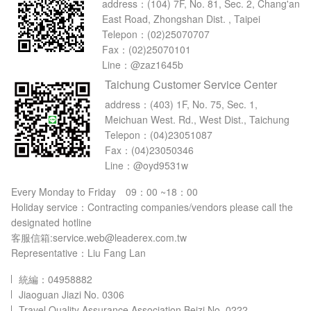
address：
(104) 7F, No. 81, Sec. 2, Chang'an
East Road, Zhongshan Dist. , Taipei
Telepon：
(02)25070707
Fax：(02)25070101
Line：@zaz1645b
Taichung Customer Service Center
address：
(403) 1F, No. 75, Sec. 1,
Meichuan West. Rd., West Dist., Taichung
Telepon：
(04)23051087
Fax：(04)23050346
Line：@oyd9531w
Every Monday to Friday 09：00 ~18：00
Holiday service：Contracting companies/vendors please call the
designated hotline
客服信箱:service.web@leaderex.com.tw
Representative：Liu Fang Lan
統編：04958882
Jiaoguan Jiazi No. 0306
Travel Quality Assurance Association Beizi No. 0222