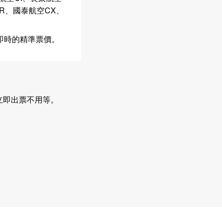
R、國泰航空CX、
好最即時的精準票價。
時 立即出票不用等。