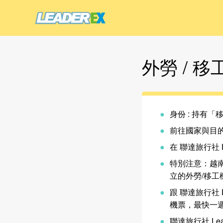
外勞 / 
身份 : 持有
前往國家與目
在 聯達旅行社 
特別注意：越南航
立的外勞/移工
跟 聯達旅行社
機票，最快一
聯達旅行社 Le