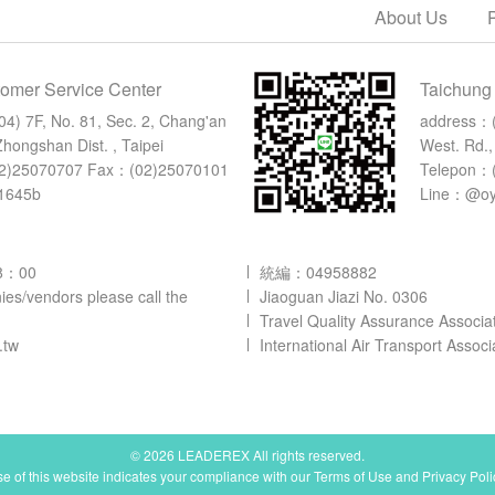
About Us
tomer Service Center
Taichung
04) 7F, No. 81, Sec. 2, Chang'an
address：
hongshan Dist. , Taipei
West. Rd.,
2)25070707
Fax：(02)25070101
Telepon：
1645b
Line：@o
18：00
統編：04958882
es/vendors please call the
Jiaoguan Jiazi No. 0306
Travel Quality Assurance Associa
m.tw
International Air Transport Assoc
© 2026 LEADEREX All rights reserved.
e of this website indicates your compliance with our Terms of Use and Privacy Poli