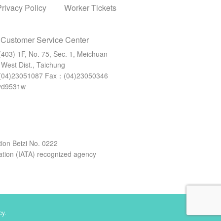
Privacy Policy
Worker Tickets
 Customer Service Center
(403) 1F, No. 75, Sec. 1, Meichuan
 West Dist., Taichung
(04)23051087
Fax：(04)23050346
yd9531w
tion Beizi No. 0222
iation (IATA) recognized agency
cy.