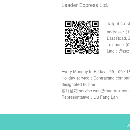
Leader Express Ltd.
Taipei Cus
address：
(1
East Road, Z
Telepon：
(0
Line：@zaz
Every Monday to Friday 09：00 ~
Holiday service：Contracting compani
designated hotline
客服信箱:service.web@leaderex.co
Representative：Liu Fang Lan
Us