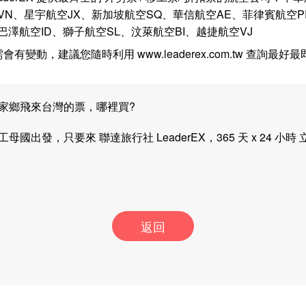
VN、星宇航空JX、新加坡航空SQ、華信航空AE、菲律賓航空P
巴澤航空ID、獅子航空SL、汶萊航空BI、越捷航空VJ
有變動，建議您隨時利用 www.leaderex.com.tw 查詢最
家鄉飛來台灣的票，哪裡買?
國出發，只要來 聯達旅行社 LeaderEX，365 天 x 24 小
返回