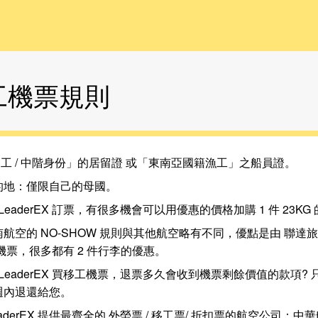
移工機票規則
「移工 / 中階身份」的居留證 或「東南亞國籍漁工」之船員證。
的地：僅限自己的母國。
LeaderEX 訂票，有很多機會可以用優惠的價格加購 1 件 23KG
空的 NO-SHOW 規則與其他航空略有不同，優點是由 聯達旅行社 
機票，很多都有 2 件行李的優惠。
 LeaderEX 買移工機票，退票多久會收到機票剩餘價值的款項?
週內退還給您。
aderEX 提供最齊全的 外勞票 / 移工票/ 折扣票的航空公司：中